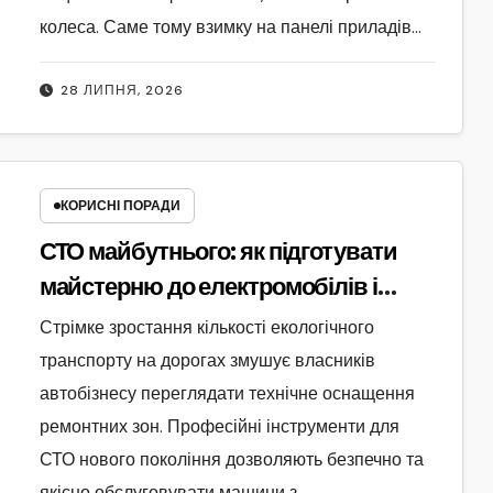
колеса. Саме тому взимку на панелі приладів…
28 ЛИПНЯ, 2026
КОРИСНІ ПОРАДИ
СТО майбутнього: як підготувати
майстерню до електромобілів і
гібридів без надмірних витрат
Стрімке зростання кількості екологічного
транспорту на дорогах змушує власників
автобізнесу переглядати технічне оснащення
ремонтних зон. Професійні інструменти для
СТО нового покоління дозволяють безпечно та
якісно обслуговувати машини з