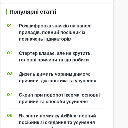
Популярні статті
01
Розшифровка значків на панелі
приладів: повний посібник із
позначень індикаторів
02
Стартер клацає, але не крутить:
головні причини та що робити
03
Дизель димить чорним димом:
причини, діагностика та усунення
04
Скрип при повороті керма: основні
причини та способи усунення
05
Як зняти помилку AdBlue: повний
посібник зі скидання та усунення