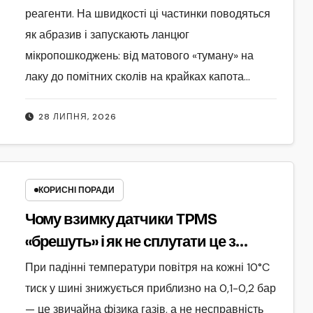
реагенти. На швидкості ці частинки поводяться
як абразив і запускають ланцюг
мікропошкоджень: від матового «туману» на
лаку до помітних сколів на крайках капота…
28 ЛИПНЯ, 2026
КОРИСНІ ПОРАДИ
Чому взимку датчики TPMS
«брешуть» і як не сплутати це з
проколом
При падінні температури повітря на кожні 10°C
тиск у шині знижується приблизно на 0,1-0,2 бар
— це звичайна фізика газів, а не несправність