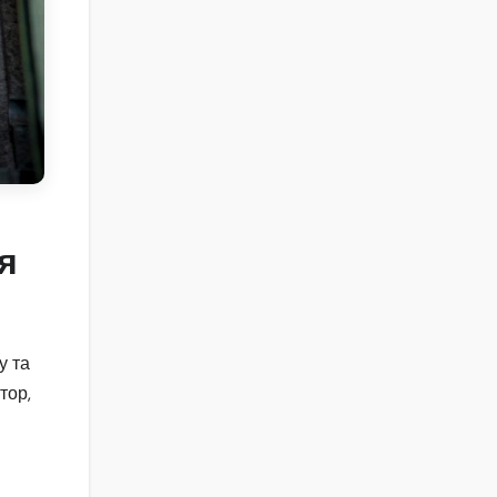
я
у та
тор,