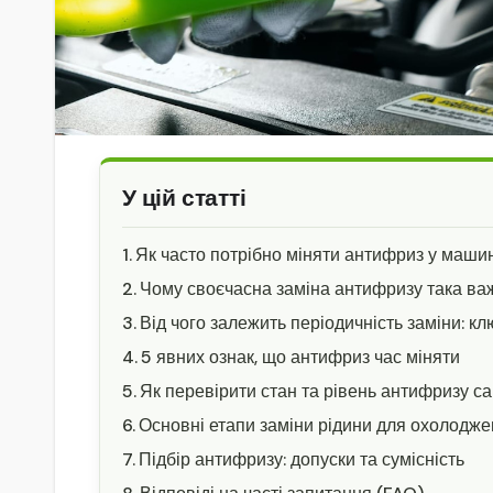
У цій статті
Як часто потрібно міняти антифриз у машин
Чому своєчасна заміна антифризу така ва
Від чого залежить періодичність заміни: к
5 явних ознак, що антифриз час міняти
Як перевірити стан та рівень антифризу с
Основні етапи заміни рідини для охолодж
Підбір антифризу: допуски та сумісність