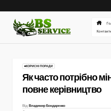
Skip
to
content
Го
Контакт
КОРИСНІ ПОРАДИ
Як часто потрібно мі
повне керівництво
Від
Владимир Бондаренко