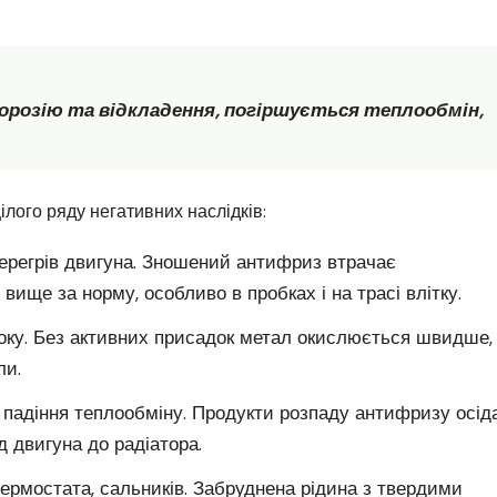
корозію та відкладення, погіршується теплообмін,
лого ряду негативних наслідків:
ерегрів двигуна. Зношений антифриз втрачає
 вище за норму, особливо в пробках і на трасі влітку.
блоку. Без активних присадок метал окислюється швидше,
ли.
, падіння теплообміну. Продукти розпаду антифризу осі
д двигуна до радіатора.
ермостата, сальників. Забруднена рідина з твердими