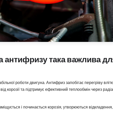
а антифризу така важлива дл
ільної роботи двигуна. Антифриз запобігає перегріву влітк
від корозії та підтримує ефективний теплообмін через радіа
зміщується і починається корозія, утворюються відкладення,