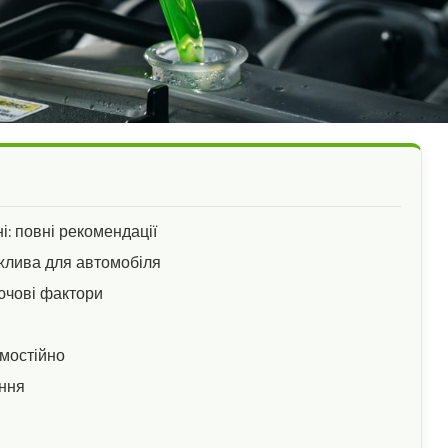
і: повні рекомендації
жлива для автомобіля
лючові фактори
амостійно
ення