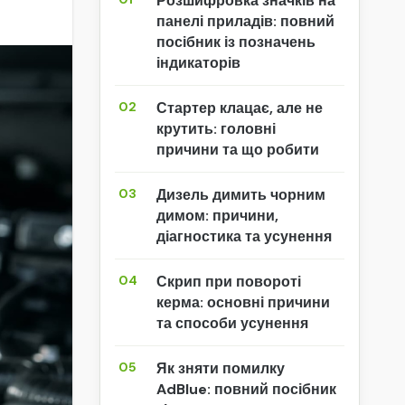
Розшифровка значків на
панелі приладів: повний
посібник із позначень
індикаторів
02
Стартер клацає, але не
крутить: головні
причини та що робити
03
Дизель димить чорним
димом: причини,
діагностика та усунення
04
Скрип при повороті
керма: основні причини
та способи усунення
05
Як зняти помилку
AdBlue: повний посібник