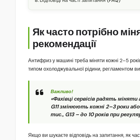
Відповіді на часті запитання (FAQ)
Як часто потрібно мін
рекомендації
Антифриз у машині треба міняти кожні 2–5 років
типом охолоджувальної рідини, регламентом ви
Важливо!
«Фахівці сервісів радять міняти
G11 змінюють кожні 2–3 роки або 
тис., G13 – до 10 років при регул
Якщо ви шукаєте відповідь на запитання, як час