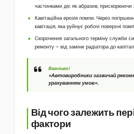
частинками діє як абразив, прискорюючи 
Кавітаційна ерозія помпи. Через погірше
кавітація, яка руйнує робочі поверхні помп
Скорочення загального терміну служби си
ремонту – від заміни радіатора до капіта
Важливо!
«Автовиробники зазвичай рекомен
урахуванням умов».
Від чого залежить пер
фактори