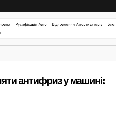
ловна
Русифікація Авто
Відновлення Амортизаторів
Блог
и
няти антифриз у машині: