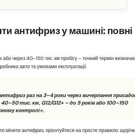
яти антифриз у машині: повні
 або через 40–150 тис. км пробігу – точний термін визнача
робника авто та умовами експлуатації.
 антифриз раз на 3–4 роки через вичерпання присадо
40–50 тис. км, G12/G12+ – до 5 років або 100–150
ярному контролі».
то міняти антифриз, орієнтуйтеся на просте правило: щоріч