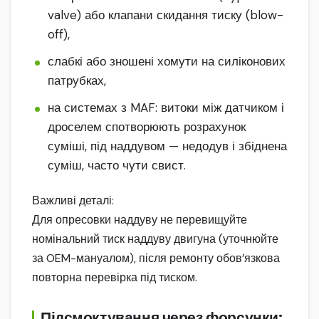
valve) або клапани скидання тиску (blow-
off),
слабкі або зношені хомути на силіконових
патрубках,
на системах з MAF: витоки між датчиком і
дроселем спотворюють розрахунок
суміші, під наддувом — недодув і збіднена
суміш, часто чути свист.
Важливі деталі:
Для опресовки наддуву не перевищуйте
номінальний тиск наддуву двигуна (уточнюйте
за OEM-мануалом), після ремонту обов’язкова
повторна перевірка під тиском.
Підсмоктування через форсунки: