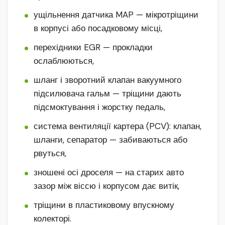
ущільнення датчика MAP — мікротріщини
в корпусі або посадковому місці,
перехідники EGR — прокладки
ослаблюються,
шланг і зворотний клапан вакуумного
підсилювача гальм — тріщини дають
підсмоктування і жорстку педаль,
система вентиляції картера (PCV): клапан,
шланги, сепаратор — забиваються або
рвуться,
зношені осі дроселя — на старих авто
зазор між віссю і корпусом дає витік,
тріщини в пластиковому впускному
колекторі.