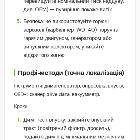
перевищуйте номінальний тиск наддуву,
див. OEM) — пузиріння покаже витік.
Безпека: не використовуйте горючі
аерозолі (карбклінер, WD-40) поруч із
гарячим двигуном, генератором або
випускним колектором, уникайте
відкритого вогню.
Профі-методи (точна локалізація)
Інструменти: димогенератор, опресовка впуску,
OBD-II сканер з live data, вакуумметр.
Кроки:
Дим-тест впуску: закрийте впускний
тракт (повітряний фільтр, дросель),
подайте дим під мінімальним безпечним