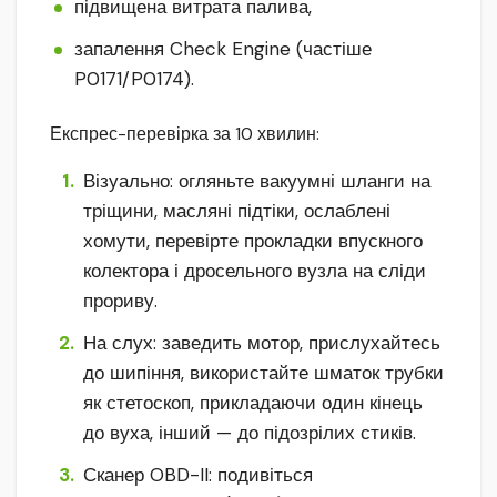
підвищена витрата палива,
запалення Check Engine (частіше
P0171/P0174).
Експрес-перевірка за 10 хвилин:
Візуально: огляньте вакуумні шланги на
тріщини, масляні підтіки, ослаблені
хомути, перевірте прокладки впускного
колектора і дросельного вузла на сліди
прориву.
На слух: заведить мотор, прислухайтесь
до шипіння, використайте шматок трубки
як стетоскоп, прикладаючи один кінець
до вуха, інший — до підозрілих стиків.
Сканер OBD-II: подивіться