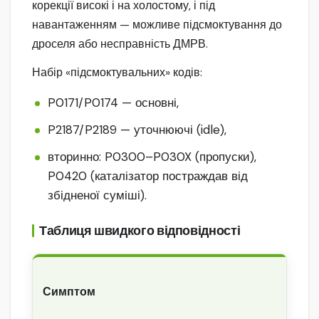
корекції високі і на холостому, і під
навантаженням — можливе підсмоктування до
дроселя або несправність ДМРВ.
Набір «підсмоктувальних» кодів:
P0171/P0174 — основні,
P2187/P2189 — уточнюючі (idle),
вторинно: P0300–P030X (пропуски),
P0420 (каталізатор постраждав від
збідненої суміші).
Таблиця швидкого відповідності
Симптом