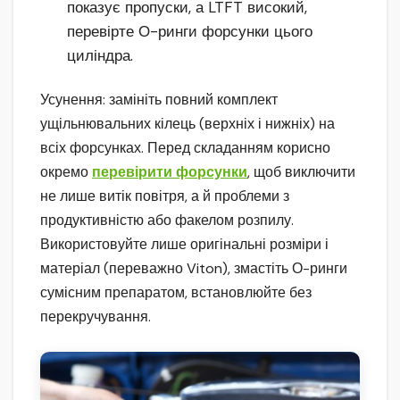
показує пропуски, а LTFT високий,
перевірте О-ринги форсунки цього
циліндра.
Усунення: замініть повний комплект
ущільнювальних кілець (верхніх і нижніх) на
всіх форсунках. Перед складанням корисно
окремо
перевірити форсунки
, щоб виключити
не лише витік повітря, а й проблеми з
продуктивністю або факелом розпилу.
Використовуйте лише оригінальні розміри і
матеріал (переважно Viton), змастіть О-ринги
сумісним препаратом, встановлюйте без
перекручування.