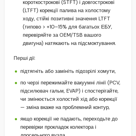
короткострокові (STFT) і довгострокові
(LTFT) корекції палива на холостому
ходу, стійкі позитивні значення LTFT
(типово > +10–15% для багатьох ЕБУ,
перевіряйте за OEM/TSB вашого
двигуна) натякають на підсмоктування.
Перші дії:
підтягніть або замініть підозрілі хомути,
по черзі пережимайте вакуумні лінії (PCV,
підсилювач гальм, EVAP) і спостерігайте,
чи змінюється холостий хід або корекції
— зміна вкаже на проблемний контур,
якщо корекції не падають, переходьте до
перевірки прокладок колектора і
дросельного вузла,