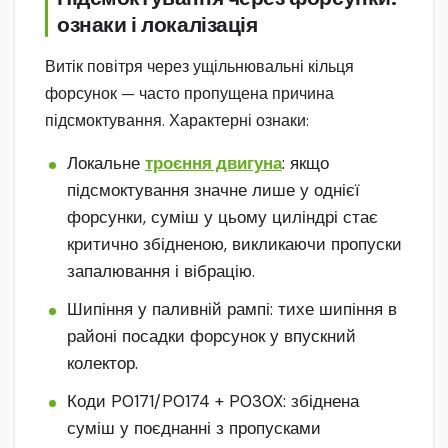
ознаки і локалізація
Витік повітря через ущільнювальні кільця
форсунок — часто пропущена причина
підсмоктування. Характерні ознаки:
Локальне
троєння двигуна
: якщо
підсмоктування значне лише у однієї
форсунки, суміш у цьому циліндрі стає
критично збідненою, викликаючи пропуски
запалювання і вібрацію.
Шипіння у паливній рампі: тихе шипіння в
районі посадки форсунок у впускний
колектор.
Коди P0171/P0174 + P030X: збіднена
суміш у поєднанні з пропусками