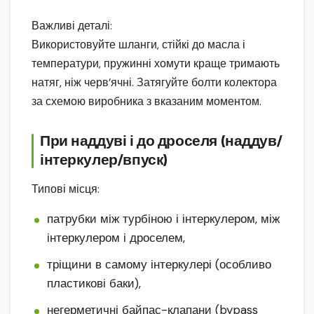
Важливі деталі:
Використовуйте шланги, стійкі до масла і
температури, пружинні хомути краще тримають
натяг, ніж черв’ячні. Затягуйте болти колектора
за схемою виробника з вказаним моментом.
При наддуві і до дроселя (наддув/
інтеркулер/впуск)
Типові місця:
патрубки між турбіною і інтеркулером, між
інтеркулером і дроселем,
тріщини в самому інтеркулері (особливо
пластикові баки),
негерметичні байпас-клапани (bypass