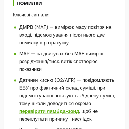
помилки
Ключові сигнали:
ДМРВ (MAF) — вимірює масу повітря на
вході, підсмоктування після нього дає
помилку в розрахунку.
MAP — на двигунах без MAF вимірює
розрідження/тиск, витік спотворює
показники.
Датчики кисню (O2/AFR) — повідомляють
ЕБУ про фактичний склад суміші, при
підсмоктуванні показують збіднену суміш,
тому інколи доводиться окремо
перевірити лямбда-зонд
, щоб не
переплутати причину і наслідок.