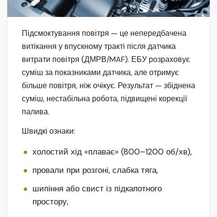
Підсмоктування повітря — це непередбачена
витікання у впускному тракті після датчика
витрати повітря (ДМРВ/MAF). ЕБУ розраховує
суміш за показниками датчика, але отримує
більше повітря, ніж очікує. Результат — збіднена
суміш, нестабільна робота, підвищені корекції
палива.
Швидкі ознаки:
холостий хід «плаває» (800–1200 об/хв),
провали при розгоні, слабка тяга,
шипіння або свист із підкапотного
простору,