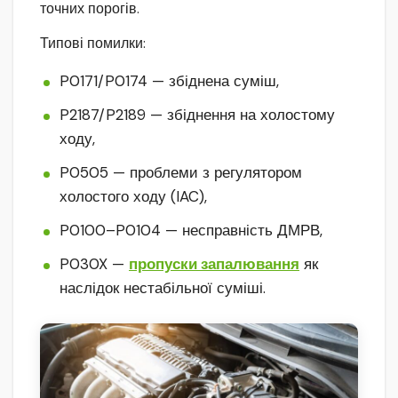
точних порогів.
Типові помилки:
P0171/P0174 — збіднена суміш,
P2187/P2189 — збіднення на холостому
ходу,
P0505 — проблеми з регулятором
холостого ходу (IAC),
P0100–P0104 — несправність ДМРВ,
P030X —
пропуски запалювання
як
наслідок нестабільної суміші.