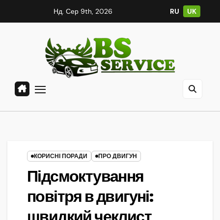
Skip
Нд. Сер 9th, 2026
RU
UK
to
content
КОРИСНІ ПОРАДИ
ПРО ДВИГУН
Підсмоктування
повітря в двигуні:
швидкий чеклист