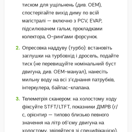
тиском для ущільнень (див. OEM),
спостерігайте вихід диму по всій
магістралі — включно з PCV, EVAP,
підсилювачем гальм, прокладками
колектора, О-ринґами форсунок.
Опресовка наддуву (турбо): встановіть
заглушки на турбовхід і дросель, подайте
тиск (не перевищуйте номінальний буст
двигуна, див. OEM-мануал), нанесіть
мильну воду на всі з’єднання патрубків,
інтеркулера, байпас-клапана.
Телеметрія сканером: на холостому ходу
фіксуйте STFT/LTFT, показники ДМРВ (г/
с, орієнтир — типово близько певного
значення на літр об’єму двигуна на
холостому, звіряйтеся зі специфікацією),