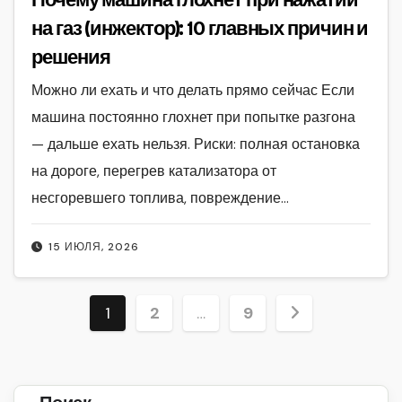
на газ (инжектор): 10 главных причин и
решения
Можно ли ехать и что делать прямо сейчас Если
машина постоянно глохнет при попытке разгона
— дальше ехать нельзя. Риски: полная остановка
на дороге, перегрев катализатора от
несгоревшего топлива, повреждение…
15 ИЮЛЯ, 2026
Пагинация
1
2
…
9
записей