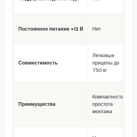
Постоянное питание +12 В
Нет
Д
К
Легковые
в
Совместимость
прицепы до
п
750 кг
о
П
Компактность,
ф
Преимущества
простота
о
монтажа
м
о