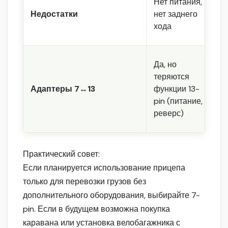
Нет питания,
С
Недостатки
нет заднего
м
хода
р
Да, но
Д
теряются
7
Адаптеры 7↔13
функции 13-
д
pin (питание,
о
реверс)
ф
Практический совет:
Если планируется использование прицепа
только для перевозки грузов без
дополнительного оборудования, выбирайте 7-
pin. Если в будущем возможна покупка
каравана или установка велобагажника с