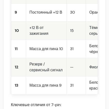
9
Постоянный +12 В
30
Оранжевы
+12 В от
Тёмно-
10
15
зажигания
серый
Бело-
11
Масса для пина 10
31
чёрный
Резерв /
12
—
Фиолетов
сервисный сигнал
Бело-
13
Масса для пина 9
31
красный
Ключевые отличия от 7-pin: