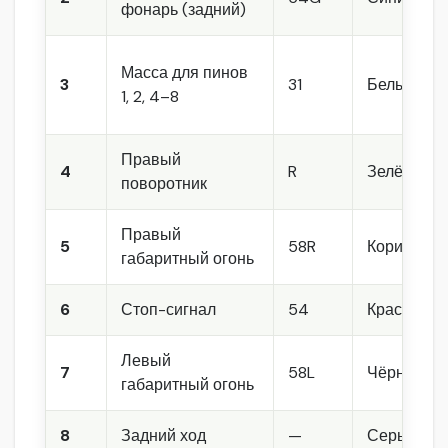
фонарь (задний)
Масса для пинов
3
31
Белый
1, 2, 4–8
Правый
4
R
Зелёный
поворотник
Правый
5
58R
Коричнев
габаритный огонь
6
Стоп-сигнал
54
Красный
Левый
7
58L
Чёрный
габаритный огонь
8
Задний ход
—
Серый