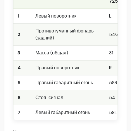
72552
1
Левый поворотник
L
Противотуманный фонарь
2
54G
(задний)
3
Масса (общая)
31
4
Правый поворотник
R
5
Правый габаритный огонь
58R
6
Стоп-сигнал
54
7
Левый габаритный огонь
58L