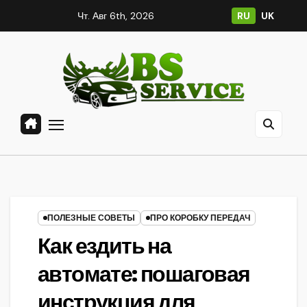
Перейти
Чт. Авг 6th, 2026
RU
UK
к
содержанию
ПОЛЕЗНЫЕ СОВЕТЫ
ПРО КОРОБКУ ПЕРЕДАЧ
Как ездить на
автомате: пошаговая
инструкция для