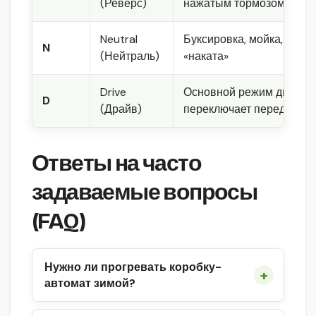
(Реверс)
нажатым тормозом
Neutral
Буксировка, мойка, не ис
N
(Нейтраль)
«наката»
Drive
Основной режим движени
D
(Драйв)
переключает передачи а
Ответы на часто
задаваемые вопросы
(FAQ)
Нужно ли прогревать коробку-
автомат зимой?