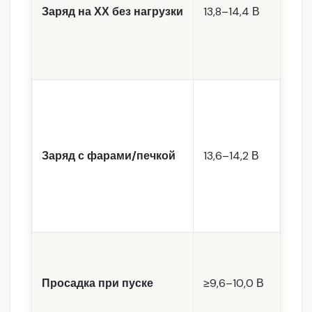
1
Заряд на ХХ без нагрузки
13,8–14,4 В
1
1
Заряд с фарами/печкой
13,6–14,2 В
1
≥
Просадка при пуске
≥9,6–10,0 В
1