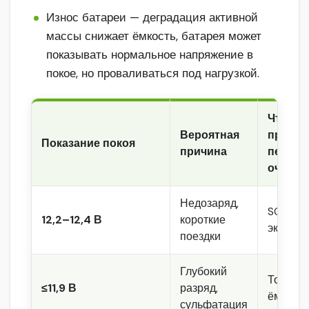
Износ батареи — деградация активной
массы снижает ёмкость, батарея может
показывать нормальное напряжение в
покое, но проваливаться под нагрузкой.
Что
Вероятная
провер
Показание покоя
причина
перву
очеред
Недозаряд,
SOC, р
12,2–12,4 В
короткие
эксплуа
поездки
Глубокий
Ток утеч
≤11,9 В
разряд,
ёмкость
сульфатация