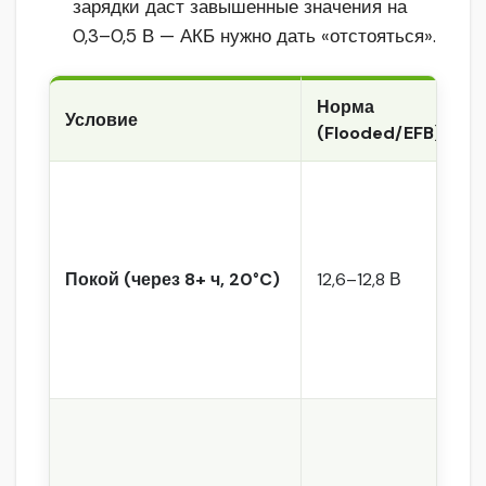
зарядки даст завышенные значения на
0,3–0,5 В — АКБ нужно дать «отстояться».
Норма
Н
Условие
(Flooded/EFB)
(
1
Покой (через 8+ ч, 20°C)
12,6–12,8 В
1