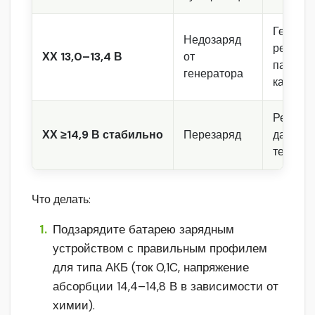
Генерат
Недозаряд
ремень,
ХХ 13,0–13,4 В
от
падение
генератора
кабелях
Регулят
ХХ ≥14,9 В стабильно
Перезаряд
датчик
темпер
Что делать:
Подзарядите батарею зарядным
устройством с правильным профилем
для типа АКБ (ток 0,1C, напряжение
абсорбции 14,4–14,8 В в зависимости от
химии).