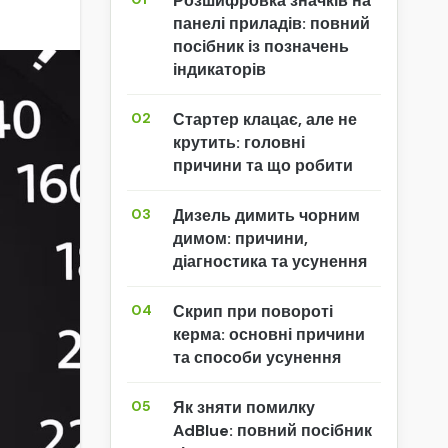
Розшифровка значків на
панелі приладів: повний
посібник із позначень
індикаторів
02
Стартер клацає, але не
крутить: головні
причини та що робити
03
Дизель димить чорним
димом: причини,
діагностика та усунення
04
Скрип при повороті
керма: основні причини
та способи усунення
05
Як зняти помилку
AdBlue: повний посібник