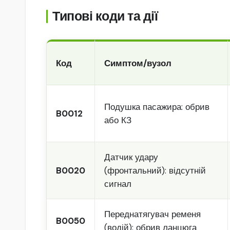
Типові коди та дії
Код
Симптом/вузол
Подушка пасажира: обрив
B0012
або КЗ
Датчик удару
B0020
(фронтальний): відсутній
сигнал
Переднатягувач ременя
B0050
(водій): обрив ланцюга