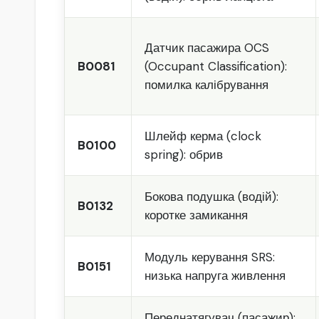
Датчик пасажира OCS
B0081
(Occupant Classification):
помилка калібрування
Шлейф керма (clock
B0100
spring): обрив
Бокова подушка (водій):
B0132
коротке замикання
Модуль керування SRS:
B0151
низька напруга живлення
Переднатягувач (пасажир):