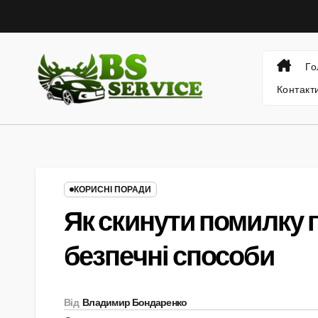
Skip
to
content
Го
Контакт
КОРИСНІ ПОРАДИ
Як скинути помилку п
безпечні способи
Від
Владимир Бондаренко