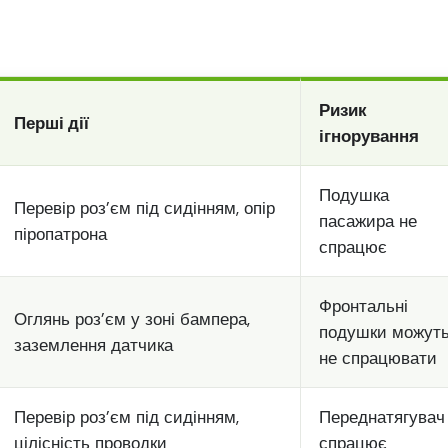
Ризик
Перші дії
ігнорування
Подушка
Перевір роз’єм під сидінням, опір
пасажира не
піропатрона
спрацює
Фронтальні
Оглянь роз’єм у зоні бампера,
подушки можут
заземлення датчика
не спрацювати
Перевір роз’єм під сидінням,
Переднатягувач
цілісність проводки
спрацює