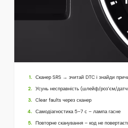
Сканер SRS → зчитай DTC і знайди прич
Усунь несправність (шлейф/роз’єм/датч
Clear faults через сканер
Самодіагностика 5–7 с – лампа гасне
Повторне сканування – код не повертаєт