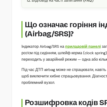
Відповіді на часті запитання (FAQ)
Що означає горіння і
(Airbag/SRS)?
Індикатор Airbag/SRS на
приладовій панелі
заг
роз’єм під сидінням, шлейф керма (clock sprin
переходить у аварійний режим — одна або кільк
Під час ДТП airbag може не спрацювати, навіть
щоб виключити хибне спрацьовування. Діагност
проблемний вузол.
Розшифровка кодів SRS