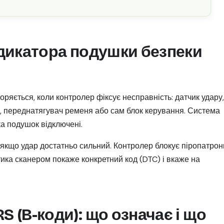
ндикатора подушки безпеки
оряється, коли контролер фіксує несправність: датчик удару,
g), переднатягувач ременя або сам блок керування. Система
а подушок відключені.
 якщо удар достатньо сильний. Контролер блокує піропатрон
ика сканером покаже конкретний код (DTC) і вкаже на
 (B-коди): що означає і що