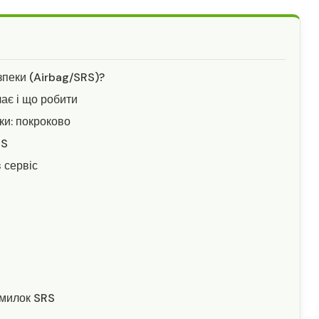
зпеки (Airbag/SRS)?
ає і що робити
ки: покроково
RS
 сервіс
омилок SRS