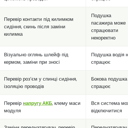
Подушка
Перевір контакти під килимком
пасажира може
сидіння, скинь після заміни
спрацювати
килимка
некоректно
Візуально оглянь шлейф під
Подушка водія 
кермом, заміни при зносі
спрацює
Перевір роз’єм у спинці сидіння,
Бокова подушка
ізоляцію проводів
спрацює
Перевір
напругу АКБ
, клему маси
Вся система мо
модуля
відключитися
Заміни переднатягувач, перевір
Переднатягувач