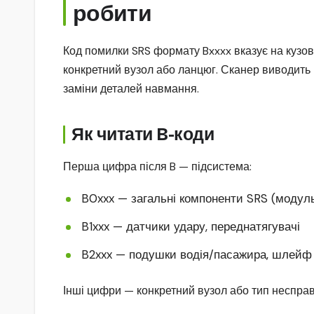
робити
Код помилки SRS формату Bxxxx вказує на кузов
конкретний вузол або ланцюг. Сканер виводить
заміни деталей навмання.
Як читати B-коди
Перша цифра після B — підсистема:
B0xxx — загальні компоненти SRS (модуль
B1xxx — датчики удару, переднатягувачі
B2xxx — подушки водія/пасажира, шлейф
Інші цифри — конкретний вузол або тип несправн