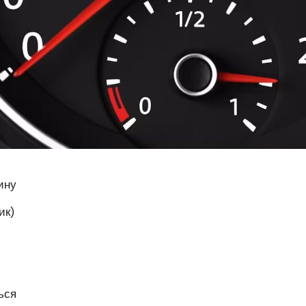
ину
ик)
ься