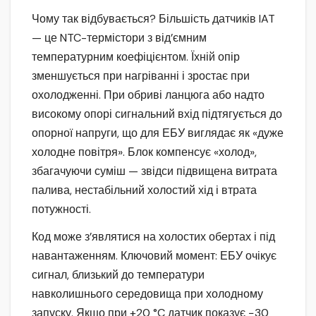
Чому так відбувається? Більшість датчиків IAT
— це NTC-термістори з від’ємним
температурним коефіцієнтом. Їхній опір
зменшується при нагріванні і зростає при
охолодженні. При обриві ланцюга або надто
високому опорі сигнальний вхід підтягується до
опорної напруги, що для ЕБУ виглядає як «дуже
холодне повітря». Блок компенсує «холод»,
збагачуючи суміш — звідси підвищена витрата
палива, нестабільний холостий хід і втрата
потужності.
Код може з’являтися на холостих обертах і під
навантаженням. Ключовий момент: ЕБУ очікує
сигнал, близький до температури
навколишнього середовища при холодному
запуску. Якщо при +20 °C датчик показує −30