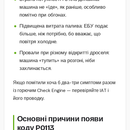
машина не «їде», як раніше, особливо
помітно при обгонах.
Підвищена витрата палива: ЕБУ подає
більше, ніж потрібно, бо вважає, що
повітря холодне.
Провали при різкому відкритті дроселя:
машина «тупить» на розгоні, ніби
захлинається.
Якщо помітили хоча б два-три симптоми разом
із горючим Check Engine — перевіряйте IAT і
його проводку.
Основні причини появи
коду P0113