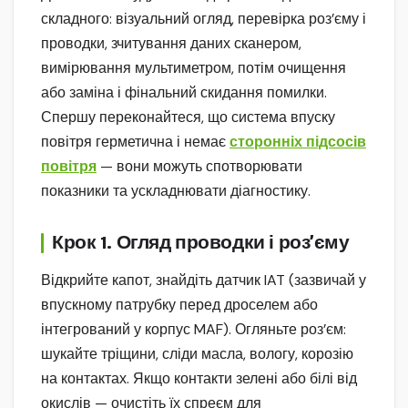
складного: візуальний огляд, перевірка роз’єму і
проводки, зчитування даних сканером,
вимірювання мультиметром, потім очищення
або заміна і фінальний скидання помилки.
Спершу переконайтеся, що система впуску
повітря герметична і немає
сторонніх підсосів
повітря
— вони можуть спотворювати
показники та ускладнювати діагностику.
Крок 1. Огляд проводки і роз’єму
Відкрийте капот, знайдіть датчик IAT (зазвичай у
впускному патрубку перед дроселем або
інтегрований у корпус MAF). Огляньте роз’єм:
шукайте тріщини, сліди масла, вологу, корозію
на контактах. Якщо контакти зелені або білі від
окислів — очистіть їх спреєм для