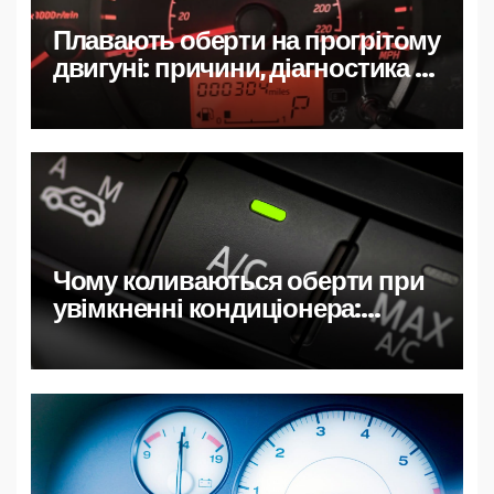
Плавають оберти на прогрітому
двигуні: причини, діагностика та
швидкі рішення
Чому коливаються оберти при
увімкненні кондиціонера:
причини, діагностика та
рішення