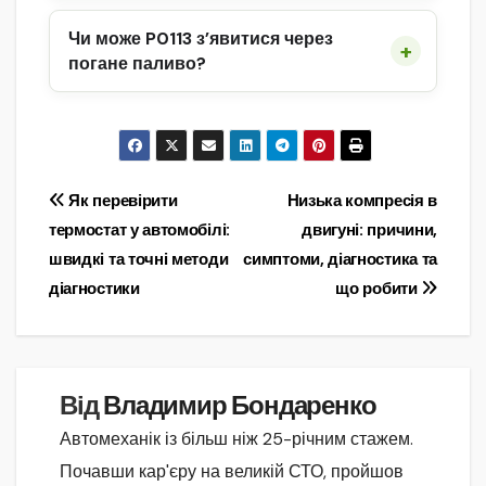
Чи може P0113 з’явитися через
погане паливо?
Навігація
Як перевірити
Низька компресія в
термостат у автомобілі:
двигуні: причини,
записів
швидкі та точні методи
симптоми, діагностика та
діагностики
що робити
Від
Владимир Бондаренко
Автомеханік із більш ніж 25-річним стажем.
Почавши кар'єру на великій СТО, пройшов