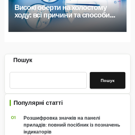
Високі оберти на холостому
ходу: всі причини та способи
усунення
Пошук
Пошук
Популярні статті
01
Розшифровка значків на панелі
приладів: повний посібник із позначень
індикаторів