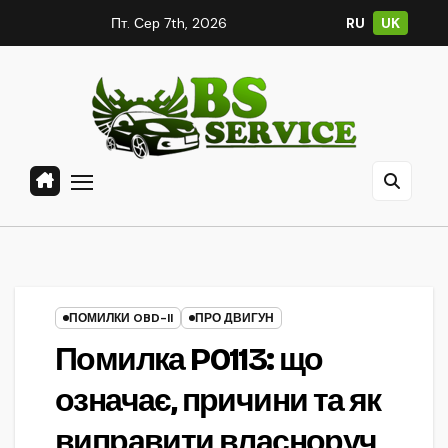
Skip
Пт. Сер 7th, 2026
RU
UK
to
content
ПОМИЛКИ OBD-II
ПРО ДВИГУН
Помилка P0113: що
означає, причини та як
виправити власноруч