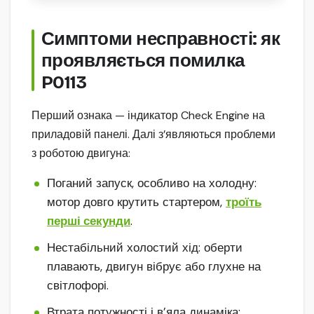
Симптоми несправності: як
проявляється помилка
P0113
Перший ознака — індикатор Check Engine на
приладовій панелі. Далі з’являються проблеми
з роботою двигуна:
Поганий запуск, особливо на холодну:
мотор довго крутить стартером,
троїть
перші секунди
.
Нестабільний холостий хід: оберти
плавають, двигун вібрує або глухне на
світлофорі.
Втрата потужності і в’яла динаміка: