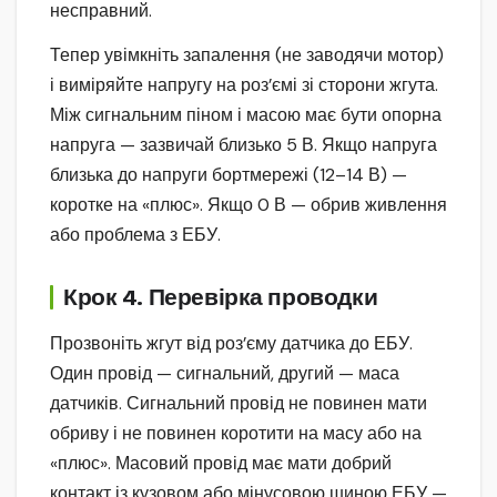
несправний.
Тепер увімкніть запалення (не заводячи мотор)
і виміряйте напругу на роз’ємі зі сторони жгута.
Між сигнальним піном і масою має бути опорна
напруга — зазвичай близько 5 В. Якщо напруга
близька до напруги бортмережі (12–14 В) —
коротке на «плюс». Якщо 0 В — обрив живлення
або проблема з ЕБУ.
Крок 4. Перевірка проводки
Прозвоніть жгут від роз’єму датчика до ЕБУ.
Один провід — сигнальний, другий — маса
датчиків. Сигнальний провід не повинен мати
обриву і не повинен коротити на масу або на
«плюс». Масовий провід має мати добрий
контакт із кузовом або мінусовою шиною ЕБУ —