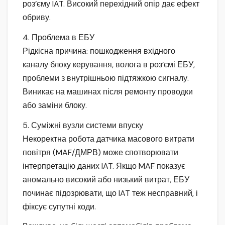
роз’єму IAT. Високий перехідний опір дає ефект
обриву.
4. Проблема в ЕБУ
Рідкісна причина: пошкодження вхідного
каналу блоку керування, волога в роз’ємі ЕБУ,
проблеми з внутрішньою підтяжкою сигналу.
Виникає на машинах після ремонту проводки
або заміни блоку.
5. Суміжні вузли системи впуску
Некоректна робота датчика масового витрати
повітря (MAF/ДМРВ) може спотворювати
інтерпретацію даних IAT. Якщо MAF показує
аномально високий або низький витрат, ЕБУ
починає підозрювати, що IAT теж несправний, і
фіксує супутні коди.