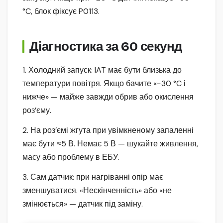
°C, блок фіксує P0113.
Діагностика за 60 секунд
1. Холодний запуск: IAT має бути близька до
температури повітря. Якщо бачите «−30 °C і
нижче» — майже завжди обрив або окислення
роз’єму.
2. На роз’ємі жгута при увімкненому запаленні
має бути ≈5 В. Немає 5 В — шукайте живлення,
масу або проблему в ЕБУ.
3. Сам датчик: при нагріванні опір має
зменшуватися. «Нескінченність» або «не
змінюється» — датчик під заміну.