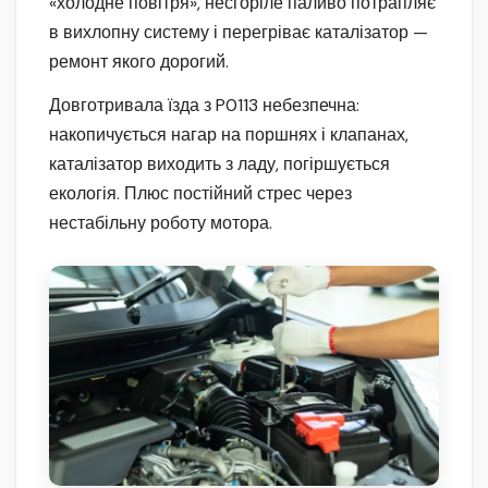
«холодне повітря», несгоріле паливо потрапляє
в вихлопну систему і перегріває каталізатор —
ремонт якого дорогий.
Довготривала їзда з P0113 небезпечна:
накопичується нагар на поршнях і клапанах,
каталізатор виходить з ладу, погіршується
екологія. Плюс постійний стрес через
нестабільну роботу мотора.