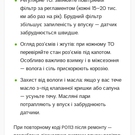
фільтр за регламентом (кожні 15–20 тис.
км або раз на рік). Брудний фільтр
збільшує запиленість у впуску — датчик
забруднюється швидше.
Огляд роз’ємів і жгутів: при кожному ТО
перевіряйте стан роз’ємів під капотом.
Особливо важливо взимку і в міжсезоння
— волога і сіль прискорюють корозію.
Захист від вологи і масла: якщо у вас тече
масло з-під клапанної кришки або сапуна
— усуньте течу. Масляні пари
потрапляють у впуск і забруднюють
датчики.
При повторному коді P0113 після ремонту —