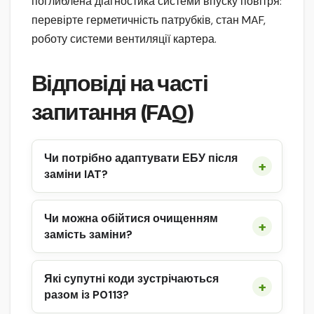
поглиблена діагностика системи впуску повітря:
перевірте герметичність патрубків, стан MAF,
роботу системи вентиляції картера.
Відповіді на часті
запитання (FAQ)
Чи потрібно адаптувати ЕБУ після
заміни IAT?
Чи можна обійтися очищенням
замість заміни?
Які супутні коди зустрічаються
разом із P0113?