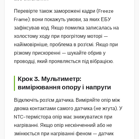
Перевірте також заморожені кадри (Freeze
Frame): вони покажуть умови, за яких ЕБУ
зафіксував код. Якщо помилка записалась на
холостому ходу при прогрітому моторі —
найімовірніше, проблема в роз’ємі. Якщо при
різкому прискоренні — шукайте обрив у
проводці, який проявляється під вібрацією.
Крок 3. Мультиметр:
вимірювання опору і напруги
Відключіть роз’єм датчика. Виміряйте опір між
двома контактами самого датчика (не жгута). У
NTC-термістора опір має знижуватися при
нагріванні. Якщо опір нескінченний або не
змінюється при нагріванні феном — датчик