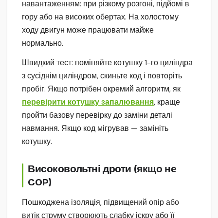
навантаженням: при різкому розгоні, підйомі в
гору або на високих обертах. На холостому
ходу двигун може працювати майже
нормально.
Швидкий тест: поміняйте котушку 1-го циліндра
з сусіднім циліндром, скиньте код і повторіть
пробіг. Якщо потрібен окремий алгоритм, як
перевірити котушку запалювання
, краще
пройти базову перевірку до заміни деталі
навмання. Якщо код мігрував — замініть
котушку.
Високовольтні дроти (якщо не
COP)
Пошкоджена ізоляція, підвищений опір або
витік струму створюють слабку іскру або її