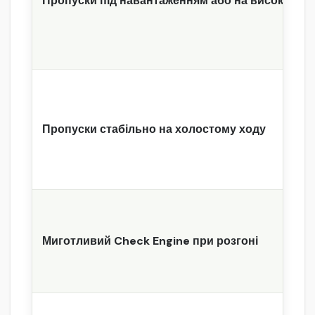
Пропуски під навантаженням або на високих об
Пропуски стабільно на холостому ходу
Миготливий Check Engine при розгоні