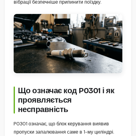
вібрації безпечніше припинити поїздку.
Що означає код P0301 і як
проявляється
несправність
P0301 означає, що блок керування виявив
пропуски запалювання саме в 1-му циліндрі.