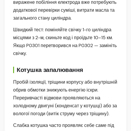
виражене побіління електрода вже потребують
додаткової перевірки суміші, витрати масла та
загального стану циліндра.
Швидкий тест: поміняйте свічку 1-го циліндра
місцями з 2-м, скиньте код і проїдьте 10–15 км.
Якщо P0301 перетворився на P0302 — замініть
свічку.
Котушка запалювання
Пробій ізоляції, тріщини корпусу або внутрішній
обрив обмотки знижують енергію іскри.
Переривчасті відмови проявляються на
холодному двигуні (конденсат у котушці) або за
вологої погоди (витік струму через тріщину).
Слабка котушка часто проявляє себе саме під