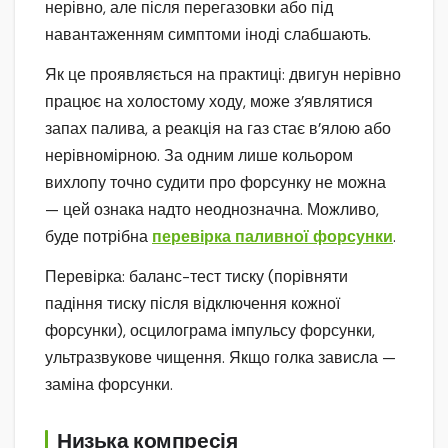
нерівно, але після перегазовки або під
навантаженням симптоми іноді слабшають.
Як це проявляється на практиці: двигун нерівно
працює на холостому ходу, може з’являтися
запах палива, а реакція на газ стає в’ялою або
нерівномірною. За одним лише кольором
вихлопу точно судити про форсунку не можна
— цей ознака надто неоднозначна. Можливо,
буде потрібна
перевірка паливної форсунки
.
Перевірка: баланс-тест тиску (порівняти
падіння тиску після відключення кожної
форсунки), осцилограма імпульсу форсунки,
ультразвукове чищення. Якщо голка зависла —
заміна форсунки.
Низька компресія