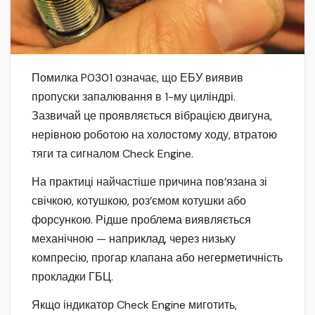
Помилка P0301 означає, що ЕБУ виявив
пропуски запалювання в 1-му циліндрі.
Зазвичай це проявляється вібрацією двигуна,
нерівною роботою на холостому ходу, втратою
тяги та сигналом Check Engine.
На практиці найчастіше причина пов’язана зі
свічкою, котушкою, роз’ємом котушки або
форсункою. Рідше проблема виявляється
механічною — наприклад, через низьку
компресію, прогар клапана або негерметичність
прокладки ГБЦ.
Якщо індикатор Check Engine миготить,