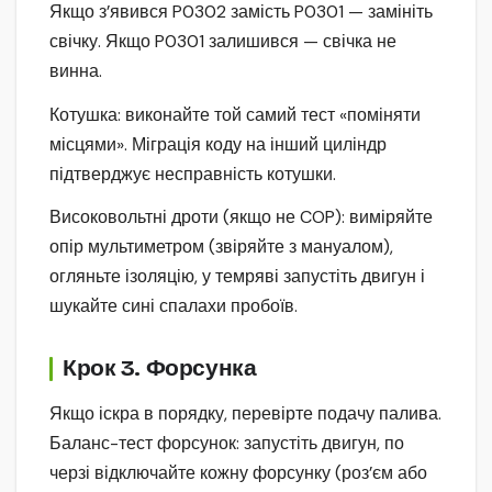
Якщо з’явився P0302 замість P0301 — замініть
свічку. Якщо P0301 залишився — свічка не
винна.
Котушка: виконайте той самий тест «поміняти
місцями». Міграція коду на інший циліндр
підтверджує несправність котушки.
Високовольтні дроти (якщо не COP): виміряйте
опір мультиметром (звіряйте з мануалом),
огляньте ізоляцію, у темряві запустіть двигун і
шукайте сині спалахи пробоїв.
Крок 3. Форсунка
Якщо іскра в порядку, перевірте подачу палива.
Баланс-тест форсунок: запустіть двигун, по
черзі відключайте кожну форсунку (роз’єм або