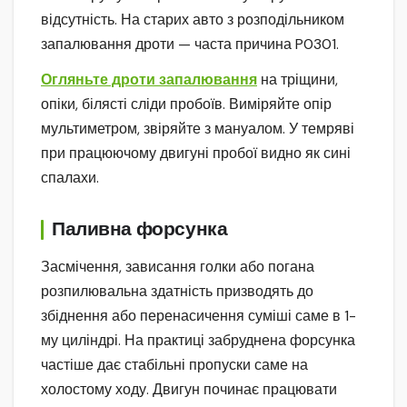
відсутність. На старих авто з розподільником
запалювання дроти — часта причина P0301.
Огляньте дроти запалювання
на тріщини,
опіки, білясті сліди пробоїв. Виміряйте опір
мультиметром, звіряйте з мануалом. У темряві
при працюючому двигуні пробої видно як сині
спалахи.
Паливна форсунка
Засмічення, зависання голки або погана
розпилювальна здатність призводять до
збіднення або перенасичення суміші саме в 1-
му циліндрі. На практиці забруднена форсунка
частіше дає стабільні пропуски саме на
холостому ходу. Двигун починає працювати