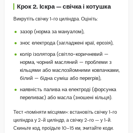
Крок 2. Іскра — свічка і котушка
Викрутіть свічку 1-го циліндра. Оцініть:
зазор (норма за мануалом),
знос електрода (загладжені краї, ерозія),
колір ізолятора (світло-коричневий —
норма, чорний масляний — проблеми з
кільцями або маслозйомними ковпачками,
білий — бідна суміш або перегрів),
наявність палива на електроді (форсунка
переливає) або масла (зношені кільця).
Тест «поміняти місцями»: встановіть свічку 1-го
циліндра у 2-й циліндр, а свічку 2-го — у 1-й.
Скиньте код, проїдьте 10–15 км, зчитайте коди.