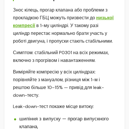
Знос кілець, прогар клапана або проблеми з
прокладкою ГБЦ можуть призвести до
низької
компресії
в 1-му циліндрі. У такому разі
циліндр перестає нормально брати участь у
роботі двигуна, і пропуски стають стабільними.
Симптом: стабільний P0301 на всіх режимах,
включно з прогрівом і навантаженням.
Виміряйте компресію у всіх циліндрах:
порівняйте з мануалом, різниця між 1-м і
рештою більше 10–15% — привід для leak-
down-тесту.
Leak-down-тест покаже місце витоку:
шипіння з випуску — прогар випускного
клапана,