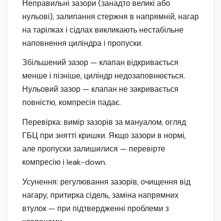
Неправильні зазори (занадто великі або
нульові), залипання стержня в напрямній, нагар
на тарілках і сідлах викликають нестабільне
наповнення циліндра і пропуски.
Збільшений зазор — клапан відкривається
менше і пізніше, циліндр недозаповнюється.
Нульовий зазор — клапан не закривається
повністю, компресія падає.
Перевірка: вимір зазорів за мануалом, огляд
ГБЦ при знятті кришки. Якщо зазори в нормі,
але пропуски залишилися — перевірте
компресію і leak-down.
Усунення: регулювання зазорів, очищення від
нагару, притирка сідель, заміна напрямних
втулок — при підтвердженні проблеми з