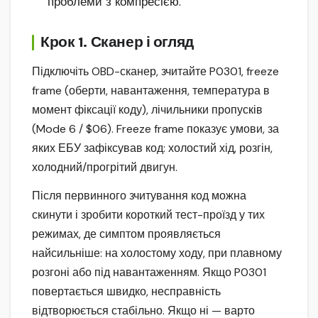
проблеми з компресією.
Крок 1. Сканер і огляд
Підключіть OBD-сканер, зчитайте P0301, freeze
frame (оберти, навантаження, температура в
момент фіксації коду), лічильники пропусків
(Mode 6 / $06). Freeze frame показує умови, за
яких ЕБУ зафіксував код: холостий хід, розгін,
холодний/прогрітий двигун.
Після первинного зчитування код можна
скинути і зробити короткий тест-проїзд у тих
режимах, де симптом проявляється
найсильніше: на холостому ходу, при плавному
розгоні або під навантаженням. Якщо P0301
повертається швидко, несправність
відтворюється стабільно. Якщо ні — варто