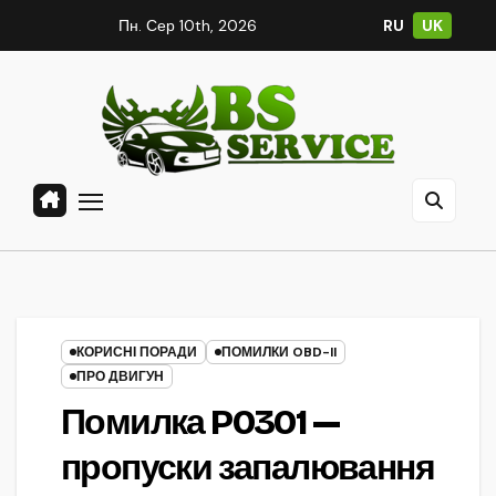
Skip
Пн. Сер 10th, 2026
RU
UK
to
content
КОРИСНІ ПОРАДИ
ПОМИЛКИ OBD-II
ПРО ДВИГУН
Помилка P0301 —
пропуски запалювання