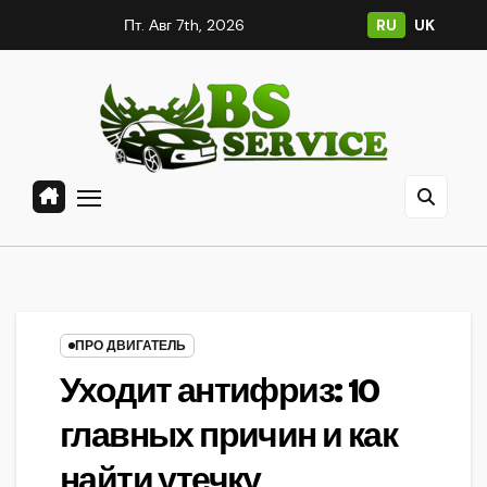
Перейти
Пт. Авг 7th, 2026
RU
UK
к
содержанию
ПРО ДВИГАТЕЛЬ
Уходит антифриз: 10
главных причин и как
найти утечку