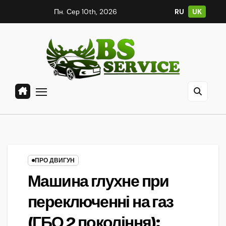
Skip
Пн. Сер 10th, 2026
RU
UK
to
content
ПРО ДВИГУН
Машина глухне при
переключенні на газ
(ГБО 2 покоління):