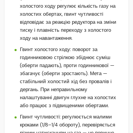
холостого ходу регулює кількість газу на
холостих обертах, гвинт чутливості
відповідає за реакцію редуктора на зміни
тиску і плавність переходу з холостого
ходу на навантаження.
Гвинт холостого ходу: поворот за
годинниковою стрілкою збіднює суміш
(оберти падають), проти годинникової —
збагачує (оберти зростають). Мета —
стабільний холостий хід без провалів і
дергань. При неправильному
налаштуванні двигун глухне на холостих
або працює з підвищеними обертами.
Гвинт чутливості: регулюється малими
кроками (1/8–1/4 обороту), перевіряється
різким натисканням на газ — не повинно