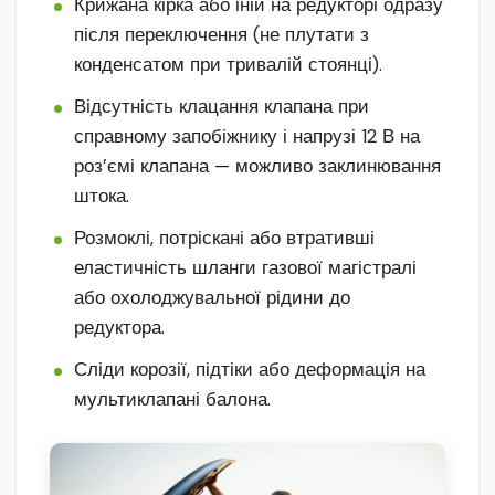
Крижана кірка або іній на редукторі одразу
після переключення (не плутати з
конденсатом при тривалій стоянці).
Відсутність клацання клапана при
справному запобіжнику і напрузі 12 В на
роз’ємі клапана — можливо заклинювання
штока.
Розмоклі, потріскані або втративші
еластичність шланги газової магістралі
або охолоджувальної рідини до
редуктора.
Сліди корозії, підтіки або деформація на
мультиклапані балона.