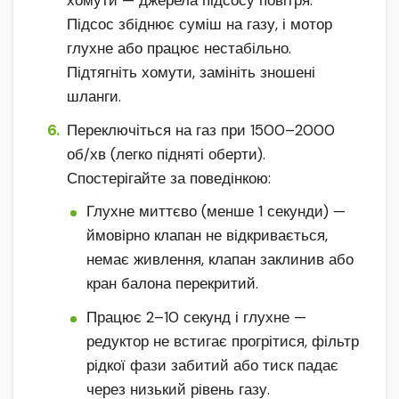
хомути — джерела підсосу повітря.
Підсос збіднює суміш на газу, і мотор
глухне або працює нестабільно.
Підтягніть хомути, замініть зношені
шланги.
Переключіться на газ при 1500–2000
об/хв (легко підняті оберти).
Спостерігайте за поведінкою:
Глухне миттєво (менше 1 секунди) —
ймовірно клапан не відкривається,
немає живлення, клапан заклинив або
кран балона перекритий.
Працює 2–10 секунд і глухне —
редуктор не встигає прогрітися, фільтр
рідкої фази забитий або тиск падає
через низький рівень газу.