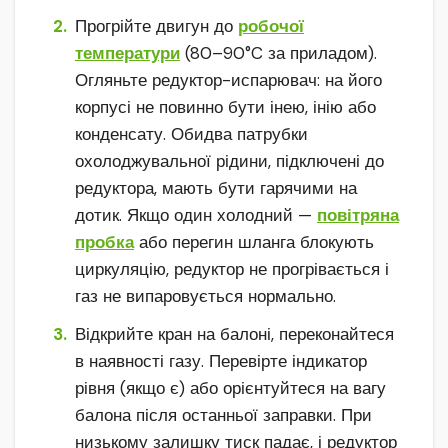
Прогрійте двигун до
робочої
температури
(80–90°C за приладом).
Огляньте редуктор-испарювач: на його
корпусі не повинно бути інею, інію або
конденсату. Обидва патрубки
охолоджувальної рідини, підключені до
редуктора, мають бути гарячими на
дотик. Якщо один холодний —
повітряна
пробка
або перегин шланга блокують
циркуляцію, редуктор не прогрівається і
газ не випаровується нормально.
Відкрийте кран на балоні, переконайтеся
в наявності газу. Перевірте індикатор
рівня (якщо є) або орієнтуйтеся на вагу
балона після останньої заправки. При
низькому залишку тиск падає, і редуктор