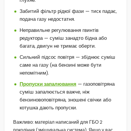
Забитий фільтр рідкої фази — тиск падає,
подача газу недостатня.
Неправильне регулювання гвинтів
редуктора — суміш занадто бідна або
багата, двигун не тримає оберти.
Сильний підсос повітря — збіднює суміш
саме на газу (на бензині може бути
непомітним).
Пропуски запалювання
— газоповітряна
суміш запалюється важче, ніж
бензиновоповітряна, зношені свічки або
котушка дають пропуски.
Важливо: матеріал написаний для ГБО 2
покоління (змішувальна система). Якщо у вас