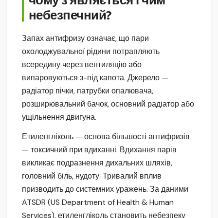
чому з’являється і чим
небезпечний?
Запах антифризу означає, що пари
охолоджувальної рідини потрапляють
всередину через вентиляцію або
випаровуються з-під капота. Джерело —
радіатор пічки, патрубки опалювача,
розширювальний бачок, основний радіатор або
ущільнення двигуна.
Етиленгліколь — основа більшості антифризів
— токсичний при вдиханні. Вдихання парів
викликає подразнення дихальних шляхів,
головний біль, нудоту. Тривалий вплив
призводить до системних уражень. За даними
ATSDR (US Department of Health & Human
Services), етиленгліколь становить небезпеку