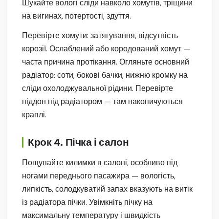
Шукайте вологі сліди навколо хомутів, тріщини
на вигинах, потертості, здуття.
Перевірте хомути: затягування, відсутність
корозії. Ослаблений або кородований хомут —
часта причина протікання. Огляньте основний
радіатор: соти, бокові бачки, нижню кромку на
сліди охолоджувальної рідини. Перевірте
піддон під радіатором — там накопичуються
краплі.
Крок 4. Пічка і салон
Пощупайте килимки в салоні, особливо під
ногами переднього пасажира — вологість,
липкість, солодкуватий запах вказують на витік
із радіатора пічки. Увімкніть пічку на
максимальну температуру і швидкість