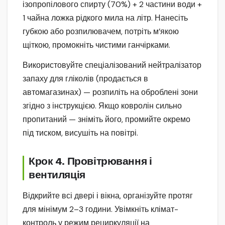
ізопропілового спирту (70%) + 2 частини води +
1 чайна ложка рідкого мила на літр. Нанесіть
губкою або розпилювачем, потріть м’якою
щіткою, промокніть чистими ганчірками.
Використовуйте спеціалізований нейтралізатор
запаху для гліколів (продається в
автомагазинах) — розпиліть на оброблені зони
згідно з інструкцією. Якщо ковролін сильно
пропитаний — зніміть його, промийте окремо
під тиском, висушіть на повітрі.
Крок 4. Провітрювання і
вентиляція
Відкрийте всі двері і вікна, організуйте протяг
для мінімум 2–3 години. Увімкніть клімат-
контроль у режим рециркуляції на