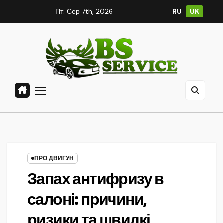
Skip
Пт. Сер 7th, 2026
RU
UK
to
content
ПРО ДВИГУН
Запах антифризу в
салоні: причини,
ризики та швидкі