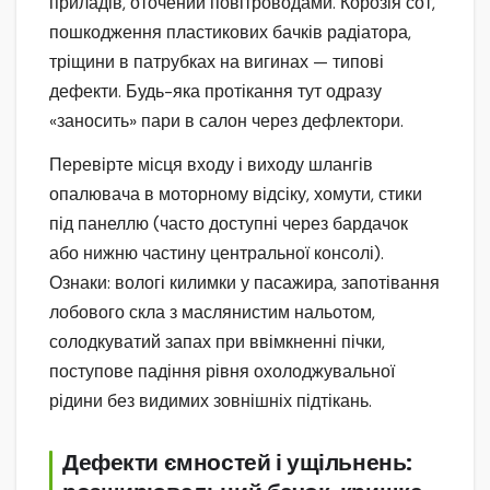
приладів, оточений повітроводами. Корозія сот,
пошкодження пластикових бачків радіатора,
тріщини в патрубках на вигинах — типові
дефекти. Будь-яка протікання тут одразу
«заносить» пари в салон через дефлектори.
Перевірте місця входу і виходу шлангів
опалювача в моторному відсіку, хомути, стики
під панеллю (часто доступні через бардачок
або нижню частину центральної консолі).
Ознаки: вологі килимки у пасажира, запотівання
лобового скла з маслянистим нальотом,
солодкуватий запах при ввімкненні пічки,
поступове падіння рівня охолоджувальної
рідини без видимих зовнішніх підтікань.
Дефекти ємностей і ущільнень: