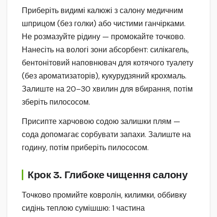
Приберіть видимі калюжі з салону медичним
шприцом (без голки) або чистими ганчірками.
Не розмазуйте рідину — промокайте точково.
Нанесіть на вологі зони абсорбент: силікагель,
бентонітовий наповнювач для котячого туалету
(без ароматизаторів), кукурудзяний крохмаль.
Залиште на 20–30 хвилин для вбирання, потім
зберіть пилососом.
Присипте харчовою содою залишки плям —
сода допомагає сорбувати запахи. Залиште на
годину, потім приберіть пилососом.
Крок 3. Глибоке чищення салону
Точково промийте ковролін, килимки, оббивку
сидінь теплою сумішшю: 1 частина