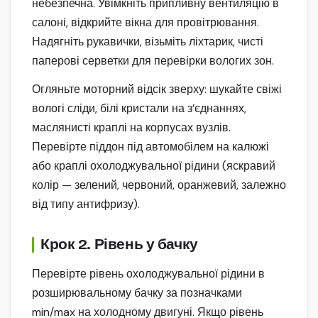
небезпечна. Увімкніть припливну вентиляцію в
салоні, відкрийте вікна для провітрювання.
Надягніть рукавички, візьміть ліхтарик, чисті
паперові серветки для перевірки вологих зон.
Огляньте моторний відсік зверху: шукайте свіжі
вологі сліди, білі кристали на з’єднаннях,
маслянисті краплі на корпусах вузлів.
Перевірте піддон під автомобілем на калюжі
або краплі охолоджувальної рідини (яскравий
колір — зелений, червоний, оранжевий, залежно
від типу антифризу).
Крок 2. Рівень у бачку
Перевірте рівень охолоджувальної рідини в
розширювальному бачку за позначками
min/max на холодному двигуні. Якщо рівень