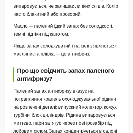
випаровується, не залишає липких слідів. Колір
часто блакитний або прозорий.
Масло — палений їдкий запах без солодкості,
темні підтіки під капотом.
Якщо запах солодкуватий і на склі з’являється
масляниста плівка — це антифриз.
Про що свідчить запах паленого
антифризу?
Палений запах антифризу вказує на
потрапляння крапель охолоджувальної рідини
на розпечені деталі: випускний колектор, кожух
турбіни, блок циліндрів. Рідина випаровується
миттєво, пари затягує через повітрозабір під
лобовим склом. Запах концентрується в салоні