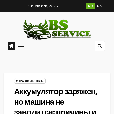
Перейти
Сб. Авг 8th, 2026
RU
UK
к
содержанию
ПРО ДВИГАТЕЛЬ
Аккумулятор заряжен,
но машина не
заводится: причины и