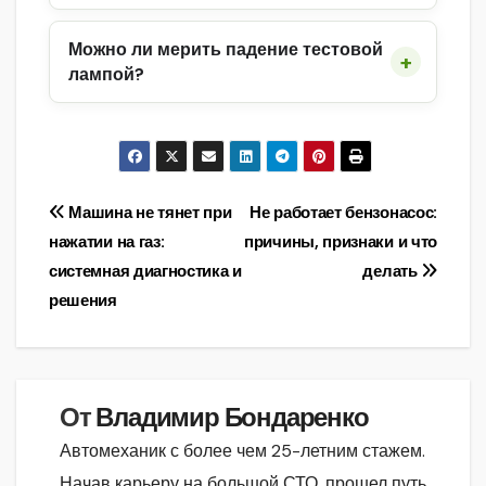
Можно ли мерить падение тестовой
лампой?
Навигация
Машина не тянет при
Не работает бензонасос:
нажатии на газ:
причины, признаки и что
по
системная диагностика и
делать
записям
решения
От
Владимир Бондаренко
Автомеханик с более чем 25-летним стажем.
Начав карьеру на большой СТО, прошел путь