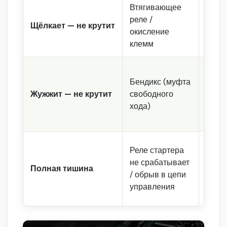
Втягивающее
Паде
реле /
напр
Щёлкает — не крутит
окисление
сило
клемм
сост
Бендикс (муфта
Зубь
Жужжит — не крутит
свободного
махо
хода)
сост
Сигна
Реле стартера
зажиг
не срабатывает
Полная тишина
пред
/ обрыв в цепи
цепи 
управления
реле