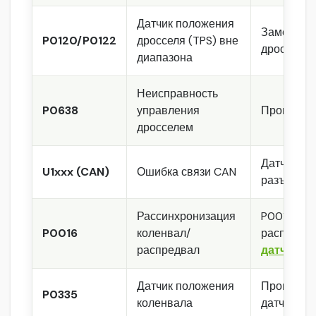
Датчик положения
Замер нап
P0120/P0122
дросселя (TPS) вне
дросселя
диапазона
Неисправность
P0638
управления
Проверка 
дросселем
Датчик ст
U1xxx (CAN)
Ошибка связи CAN
разъёмах
Рассинхронизация
P0016 — Р
P0016
коленвал/
распредва
распредвал
датчико
Датчик положения
Проверка 
P0335
коленвала
датчика