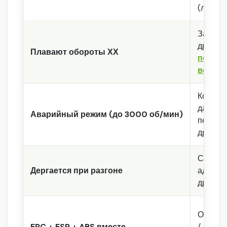
(лягушк
Загряз
дроссел
Плавают обороты ХХ
подсос
воздух
Конфли
датчик
Аварийный режим (до 3000 об/мин)
педали
дроссе
Сбой
Дергается при разгоне
адапта
дроссе
Общая 
EPC + ESP + ABS вместе
/ датчи