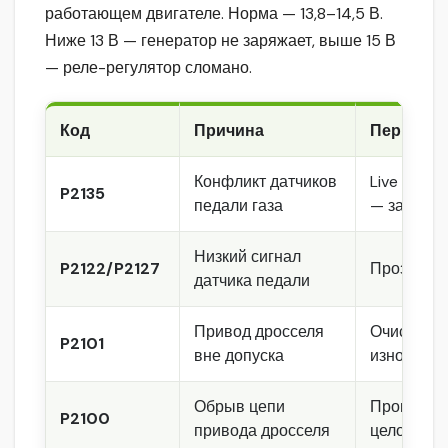
работающем двигателе. Норма — 13,8–14,5 В.
Ниже 13 В — генератор не заряжает, выше 15 В
— реле-регулятор сломано.
Код
Причина
Первое д
Конфликт датчиков
Live Data 
P2135
педали газа
— замена 
Низкий сигнал
P2122/P2127
Прозвон ц
датчика педали
Привод дросселя
Очистка д
P2101
вне допуска
износе — 
Обрыв цепи
Проверка 
P2100
привода дросселя
целостнос