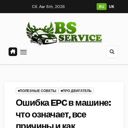
Перейти
Сб. Авг 8th, 2026
RU
UK
к
содержанию
ПОЛЕЗНЫЕ СОВЕТЫ
ПРО ДВИГАТЕЛЬ
Ошибка EPC в машине:
что означает, все
причины и как