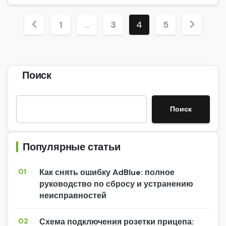
Пагинация
1
…
3
4
5
записей
Поиск
Поиск
Популярные статьи
01
Как снять ошибку AdBlue: полное
руководство по сбросу и устранению
неисправностей
02
Схема подключения розетки прицепа: